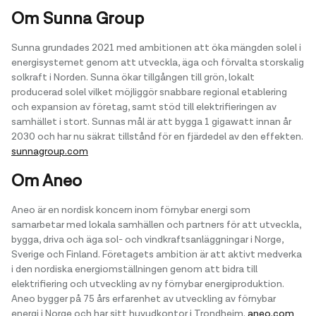
Om Sunna Group
Sunna grundades 2021 med ambitionen att öka mängden solel i
energisystemet genom att utveckla, äga och förvalta storskalig
solkraft i Norden. Sunna ökar tillgången till grön, lokalt
producerad solel vilket möjliggör snabbare regional etablering
och expansion av företag, samt stöd till elektrifieringen av
samhället i stort. Sunnas mål är att bygga 1 gigawatt innan år
2030 och har nu säkrat tillstånd för en fjärdedel av den effekten.
sunnagroup.com
Om Aneo
Aneo är en nordisk koncern inom förnybar energi som
samarbetar med lokala samhällen och partners för att utveckla,
bygga, driva och äga sol- och vindkraftsanläggningar i Norge,
Sverige och Finland. Företagets ambition är att aktivt medverka
i den nordiska energiomställningen genom att bidra till
elektrifiering och utveckling av ny förnybar energiproduktion.
Aneo bygger på 75 års erfarenhet av utveckling av förnybar
energi i Norge och har sitt huvudkontor i Trondheim.
aneo.com