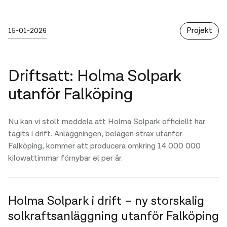
Publicerad
sunna
Kategori
Skrivet av :
Projekt
15-01-2026
Driftsatt: Holma Solpark
utanför Falköping
Nu kan vi stolt meddela att Holma Solpark officiellt har
tagits i drift. Anläggningen, belägen strax utanför
Falköping, kommer att producera omkring 14 000 000
kilowattimmar förnybar el per år.
Holma Solpark i drift – ny storskalig
solkraftsanläggning utanför Falköping