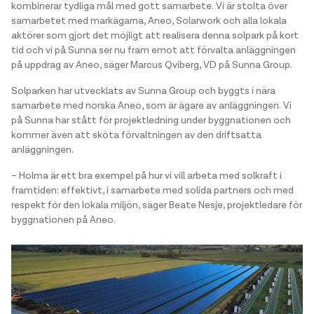
kombinerar tydliga mål med gott samarbete. Vi är stolta över
samarbetet med markägarna, Aneo, Solarwork och alla lokala
aktörer som gjort det möjligt att realisera denna solpark på kort
tid och vi på Sunna ser nu fram emot att förvalta anläggningen
på uppdrag av Aneo, säger Marcus Qviberg, VD på Sunna Group.
Solparken har utvecklats av Sunna Group och byggts i nära
samarbete med norska Aneo, som är ägare av anläggningen. Vi
på Sunna har stått för projektledning under byggnationen och
kommer även att sköta förvaltningen av den driftsatta
anläggningen.
– Holma är ett bra exempel på hur vi vill arbeta med solkraft i
framtiden: effektivt, i samarbete med solida partners och med
respekt för den lokala miljön, säger Beate Nesje, projektledare för
byggnationen på Aneo.