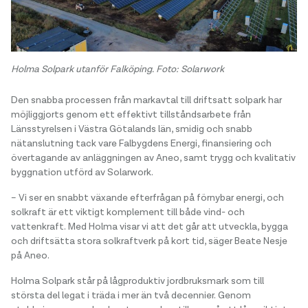
Holma Solpark utanför Falköping. Foto: Solarwork
Den snabba processen från markavtal till driftsatt solpark har
möjliggjorts genom ett effektivt tillståndsarbete från
Länsstyrelsen i Västra Götalands län, smidig och snabb
nätanslutning tack vare Falbygdens Energi, finansiering och
övertagande av anläggningen av Aneo, samt trygg och kvalitativ
byggnation utförd av Solarwork.
– Vi ser en snabbt växande efterfrågan på förnybar energi, och
solkraft är ett viktigt komplement till både vind- och
vattenkraft. Med Holma visar vi att det går att utveckla, bygga
och driftsätta stora solkraftverk på kort tid, säger Beate Nesje
på Aneo.
Holma Solpark står på lågproduktiv jordbruksmark som till
största del legat i träda i mer än två decennier. Genom