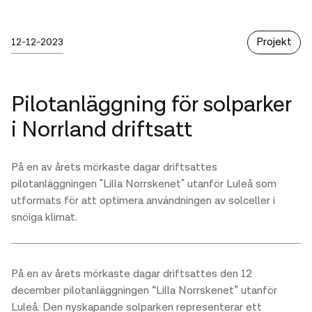
Publicerad
sunna
Kategori
Skrivet av :
Projekt
12-12-2023
Pilotanläggning för solparker
i Norrland driftsatt
På en av årets mörkaste dagar driftsattes
pilotanläggningen "Lilla Norrskenet" utanför Luleå som
utformats för att optimera användningen av solceller i
snöiga klimat.
På en av årets mörkaste dagar driftsattes den 12
december pilotanläggningen “Lilla Norrskenet” utanför
Luleå. Den nyskapande solparken representerar ett