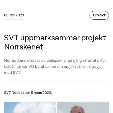
Publicerad
sunna
Kategori
Skrivet av :
Projekt
06-03-2023
SVT uppmärksammar projekt
Norrskenet
Norrbottens största solcellspark är på gång strax utanför
Luleå, hör vår VD berätta mer om projektet i en intervju
med SVT.
SVT Norrbotten 5 mars 2023: