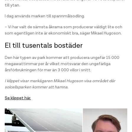
till ytan.
I dag används marken till spannmålsodling.
– Vi har valt de sämsta åkrarna som producerar väldigt lite och
som egentligen inte är ekonomiskt bra, säger Mikael Hugoson.
El till tusentals bostäder
Den här typen av park kommer att producera ungefär 15 000
megawattimmar per år vilket motsvarar den ungefärliga
årsförbrukningen för mer än 3 000 villor i snitt.
I klippet visar markägaren Mikael Hugoson visa området där
solcellsparken kommer att hamna.
Se klippet här.