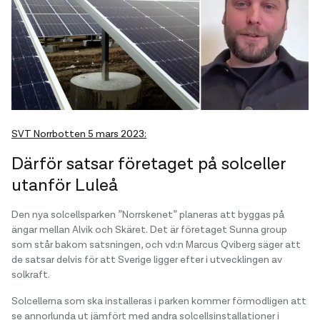
SVT Norrbotten 5 mars 2023:
Därför satsar företaget på solceller
utanför Luleå
Den nya solcellsparken ”Norrskenet” planeras att byggas på
ängar mellan Alvik och Skäret. Det är företaget Sunna group
som står bakom satsningen, och vd:n Marcus Qviberg säger att
de satsar delvis för att Sverige ligger efter i utvecklingen av
solkraft.
Solcellerna som ska installeras i parken kommer förmodligen att
se annorlunda ut jämfört med andra solcellsinstallationer i