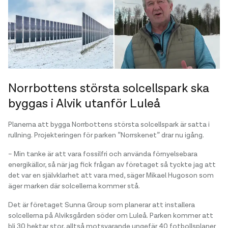
Norrbottens största solcellspark ska
byggas i Alvik utanför Luleå
Planerna att bygga Norrbottens största solcellspark är satta i
rullning. Projekteringen för parken ”Norrskenet” drar nu igång.
– Min tanke är att vara fossilfri och använda förnyelsebara
energikällor, så när jag fick frågan av företaget så tyckte jag att
det var en självklarhet att vara med, säger Mikael Hugoson som
äger marken där solcellerna kommer stå.
Det är företaget Sunna Group som planerar att installera
solcellerna på Alviksgården söder om Luleå. Parken kommer att
bli 30 hektar stor, alltså motsvarande ungefär 40 fotbollsplaner