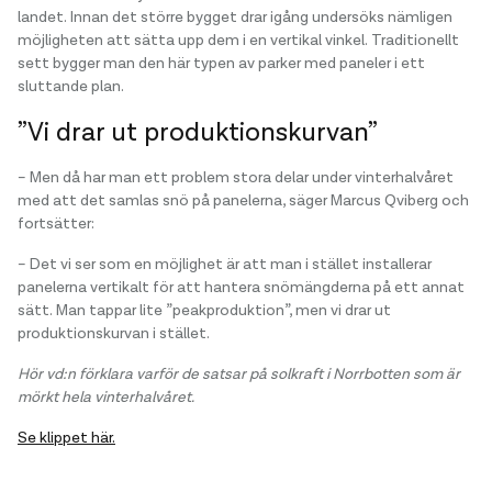
landet. Innan det större bygget drar igång undersöks nämligen
möjligheten att sätta upp dem i en vertikal vinkel. Traditionellt
sett bygger man den här typen av parker med paneler i ett
sluttande plan.
”Vi drar ut produktionskurvan”
– Men då har man ett problem stora delar under vinterhalvåret
med att det samlas snö på panelerna, säger Marcus Qviberg och
fortsätter:
– Det vi ser som en möjlighet är att man i stället installerar
panelerna vertikalt för att hantera snömängderna på ett annat
sätt. Man tappar lite ”peakproduktion”, men vi drar ut
produktionskurvan i stället.
Hör vd:n förklara varför de satsar på solkraft i Norrbotten som är
mörkt hela vinterhalvåret.
Se klippet här.