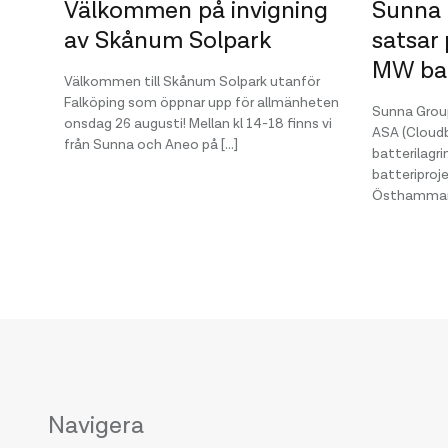
Välkommen på invigning
Sunna 
av Skånum Solpark
satsar 
MW bat
Välkommen till Skånum Solpark utanför
Falköping som öppnar upp för allmänheten
Sunna Group
onsdag 26 augusti! Mellan kl 14-18 finns vi
ASA (Cloudb
från Sunna och Aneo på […]
batterilagr
batteripro
Östhammars
Navigera