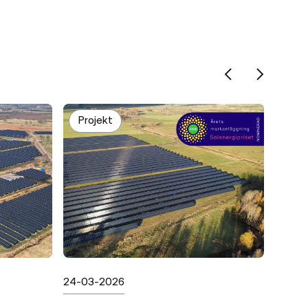
Projekt
Pro
Publicerad
Public
24-03-2026
15-01