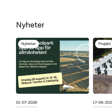
Nyheter
Nyheter
Projekt
Publicerad
Publicerad
01-07-2026
17-06-20