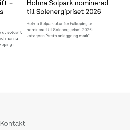
ift –
Holma Solpark nominerad
Drif
ls
till Solenergipriset 2026
utan
Holma Solpark utanför Falköping är
Nu kan 
nominerad till Solenergipriset 2026 i
officiel
 ut solkraft
kategorin "Årets anläggning mark".
belägen
och har nu
produce
köping i
Kontakt