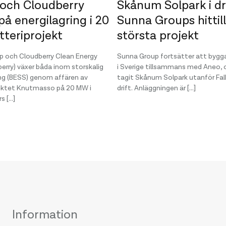
och Cloudberry
Skånum Solpark i dr
på energilagring i 20
Sunna Groups hittil
teriprojekt
största projekt
 och Cloudberry Clean Energy
Sunna Group fortsätter att bygga
erry) växer båda inom storskalig
i Sverige tillsammans med Aneo, 
ing (BESS) genom affären av
tagit Skånum Solpark utanför Fal
jektet Knutmasso på 20 MW i
drift. Anläggningen är […]
 […]
Information