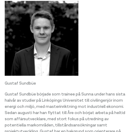
Gustaf Sundbüe
Gustaf Sundbüe började som trainee på Sunna under hans sista
halvår av studier på Linköpings Universitet till civilingenjör inom
energi och miljö, med masterinriktning mot industriell ekonomi.
Sedan augusti har han flyttat till Åre och börjat arbeta på heltid
som affärsutvecklare, med stort fokus på utredning av
potentiella markområden, tillståndsansökningar samt
projektutveckling. Gustaf har en bakgrund som orienterare på