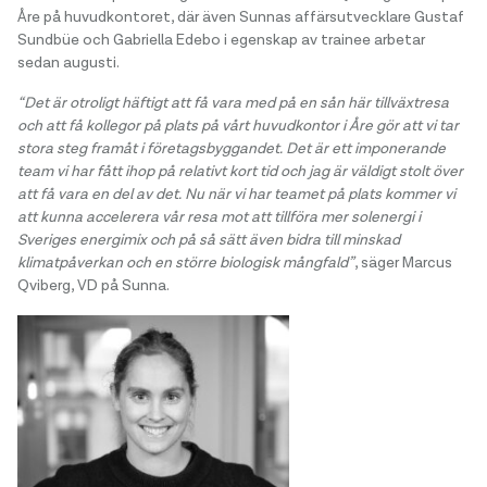
Åre på huvudkontoret, där även Sunnas affärsutvecklare Gustaf
Sundbüe och Gabriella Edebo i egenskap av trainee arbetar
sedan augusti.
“Det är otroligt häftigt att få vara med på en sån här tillväxtresa
och att få kollegor på plats på vårt huvudkontor i Åre gör att vi tar
stora steg framåt i företagsbyggandet. Det är ett imponerande
team vi har fått ihop på relativt kort tid och jag är väldigt stolt över
att få vara en del av det. Nu n
är vi har teamet på plats kommer vi
att kunna accelerera vår resa mot att tillföra mer solenergi i
Sveriges energimix och på så sätt även bidra till minskad
klimatpåverkan och en större biologisk mångfald”
, säger Marcus
Qviberg, VD på Sunna.