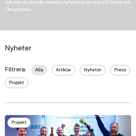
Här kan du läsa de senaste nyheterna om oss på Sunna och
våra projekt.
Nyheter
Filtrera:
Alla
Artiklar
Nyheter
Press
Projekt
Projekt